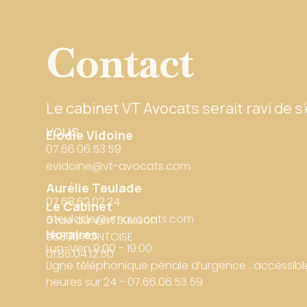
Contact
Le cabinet VT Avocats serait ravi de s
vous.
Elodie Vidoine
07.66.06.53.59
evidoine@vt-avocats.com
Aurélie Teulade
07.68.62.02.24
Le Cabinet
ateulade@vt-avocats.com
6 rue du Vert Buisson
Horaires
95300 PONTOISE
Lun-Ven 9:00 - 19:00
01.86.04.12.50
Ligne téléphonique pénale d’urgence : accessible 
heures sur 24 - 07.66.06.53.59